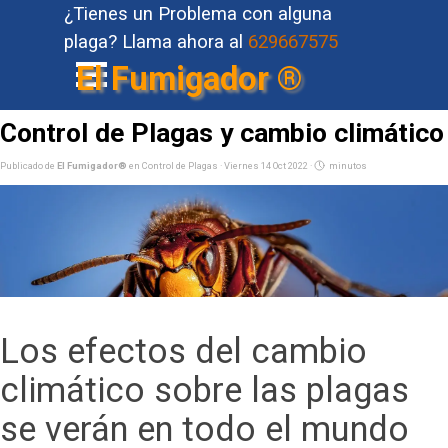
Vaya al Contenido
¿Tienes un Problema con alguna
plaga?
Llama ahora al
629667575
Saltar menú
El Fumigador ®
Control de Plagas y cambio climático
Publicado de
El Fumigador®
en
Control de Plagas
· Viernes 14 Oct 2022 ·
minutos
Los efectos del cambio
climático sobre las plagas
se verán en todo el mundo