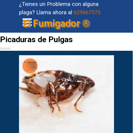
Vaya al Contenido
¿Tienes un Problema con alguna
plaga?
Llama ahora al
629667575
Saltar menú
El Fumigador ®
Picaduras de Pulgas
PLAGAS